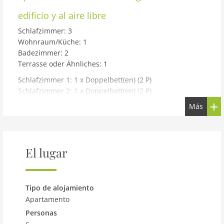
edificio y al aire libre
Schlafzimmer: 3
Wohnraum/Küche: 1
Badezimmer: 2
Terrasse oder Ähnliches: 1
Schlafzimmer 1: 1 x Doppelbett(en) (2 P)
Schlafzimmer 2: 1 x Doppelbett(en) (2 P)
Schlafzimmer 3: 1 x Doppelbett(en) (2 P)
Más
Badezimmer: WC. Warmes und kaltes Wasser, Dusche
und Badewanne
Badezimmer: WC. Warmes und kaltes Wasser, Dusche
El lugar
Terrasse oder Ähnliches: Balkon
Haus Typ: Ferienwohnung 97 m²
Tipo de alojamiento
Etage: 1. Stock
Apartamento
Baumaterial: Baumaterial: Stein
Isolierung: Winterfest
Personas
Heizung: Zentralheizung