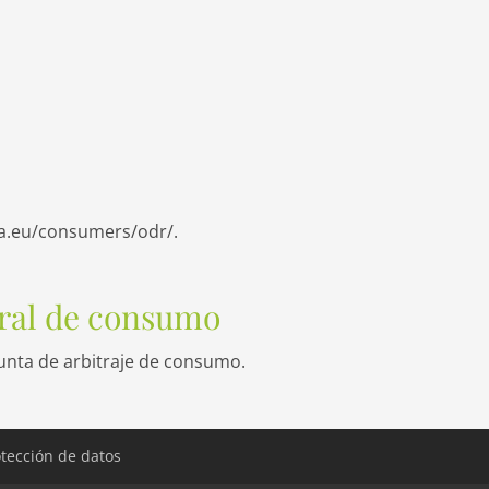
pa.eu/consumers/odr/
.
itral de consumo
junta de arbitraje de consumo.
tección de datos