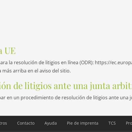
la UE
a la resolución de litigios en línea (ODR):
https://ec.euro
más arriba en el aviso del sitio.
ón de litigios ante una junta arb
ar en un procedimiento de resolución de litigios ante una 
tros
Contacto
Ayuda
Pie de imprenta
TCS
Pro