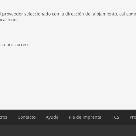
el proveedor seleccionado con la dirección del alojamiento, así com
acaciones.
sa por correo.
tros
Contacto
Ayuda
Pie de imprenta
TCS
Pro