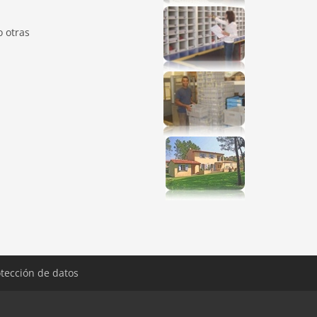
o otras
tección de datos