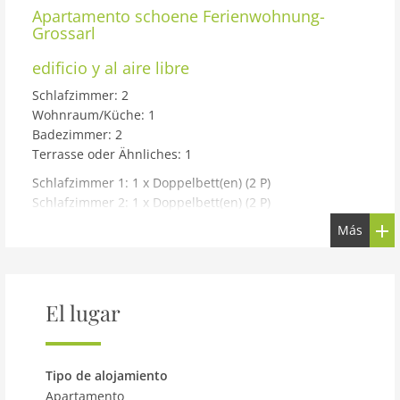
Apartamento
schoene Ferienwohnung-
Grossarl
edificio y al aire libre
Schlafzimmer: 2
Wohnraum/Küche: 1
Badezimmer: 2
Terrasse oder Ähnliches: 1
Schlafzimmer 1: 1 x Doppelbett(en) (2 P)
Schlafzimmer 2: 1 x Doppelbett(en) (2 P)
Más
Badezimmer: WC. Warmes und kaltes Wasser, Dusche
Badezimmer: WC. Warmes und kaltes Wasser, Dusche
Terrasse oder Ähnliches: Balkon
El lugar
Haus Typ: Ferienwohnung 52 m²
Etage: 1. Stock
Baumaterial: Baumaterial: Stein
Tipo de alojamiento
Isolierung: Winterfest
Apartamento
Heizung: Fernwärme