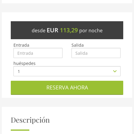
EUR
113,29
desde
por noche
Entrada
Salida
huéspedes
RESERVA AHORA
Descripción