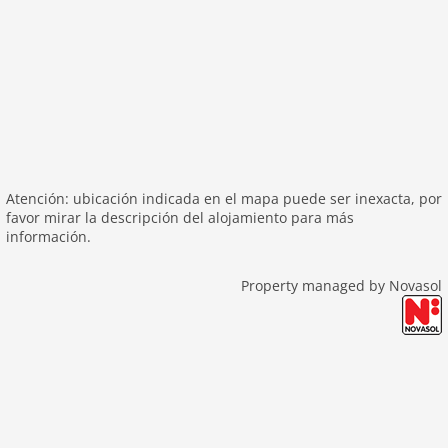
Nächste Stadt St. Johann 16.0 km
Entf. zur nächsten Bademöglk. (Hallenbad) 150 m
Atención: ubicación indicada en el mapa puede ser inexacta, por
favor mirar la descripción del alojamiento para más
información.
Property managed by Novasol