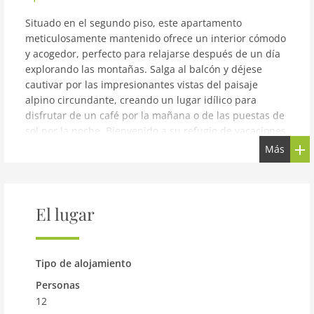
Situado en el segundo piso, este apartamento
meticulosamente mantenido ofrece un interior cómodo
y acogedor, perfecto para relajarse después de un día
explorando las montañas. Salga al balcón y déjese
cautivar por las impresionantes vistas del paisaje
alpino circundante, creando un lugar idílico para
disfrutar de un café por la mañana o de las puestas de
sol por la noche. Bienvenido a su refugio de vacaciones
ideal en Gaschurn, el principal destino de Montafon,
Más
convenientemente ubicado a solo 15 km al sureste de
Schruns. Ubicado en un entorno sereno y pintoresco,
House Rifa le espera en una ubicación tranquila a sólo
1 km del encantador centro de la ciudad de Gaschurn.
El lugar
House Rifa está equipada con numerosas instalaciones
para garantizar que su estancia sea agradable y
cómoda. Ya sea que esté buscando aventura o
Tipo de alojamiento
relajación, esta propiedad es una base excelente para
sus vacaciones en Montafon. Además de sus
Personas
acogedoras habitaciones, el propietario ofrece una
12