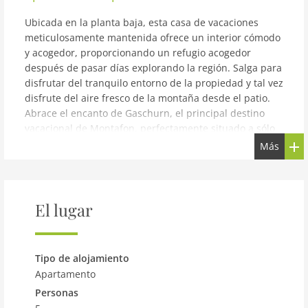
Ubicada en la planta baja, esta casa de vacaciones
meticulosamente mantenida ofrece un interior cómodo
y acogedor, proporcionando un refugio acogedor
después de pasar días explorando la región. Salga para
disfrutar del tranquilo entorno de la propiedad y tal vez
disfrute del aire fresco de la montaña desde el patio.
Abrace el encanto de Gaschurn, el principal destino
vacacional de Montafon, perfectamente situado a sólo
15 km al sureste de Schruns. Ubicado en un entorno
Más
sereno y pintoresco, House Rifa le espera en una
ubicación tranquila a sólo 1 km del encantador centro
de la ciudad de Gaschurn. House Rifa cuenta con
numerosas instalaciones diseñadas para garantizar
El lugar
una estancia inolvidable y agradable. Ya sea que esté
buscando relajación o aventura, esta propiedad es una
base excelente para sus vacaciones en Montafon. Como
Tipo de alojamiento
beneficio adicional, el propietario ofrece una variedad
Apartamento
de extras para mejorar su experiencia. Desde deliciosas
Personas
noches de barbacoa hasta visitas guiadas a pie,