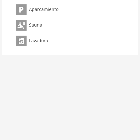
mesa de ping-pong, cama infantil(a petición), trona
Aparcamiento
La mascota
La mascota no se permite
Sauna
Propiedad
Lavadora
La capacidad máxima 5 Pers.
Superficie 50 m2
habitación 2
dormitorio 2
baños 2
Baños 2
Planta baja:
cocina abierta:
sofá-cama doble, fogón
(vitrocerámica), horno, microondas, lavavajillas,
nevera con congelador
dormitorio:
2x cama individual
dormitorio:
cama individual, cama doble