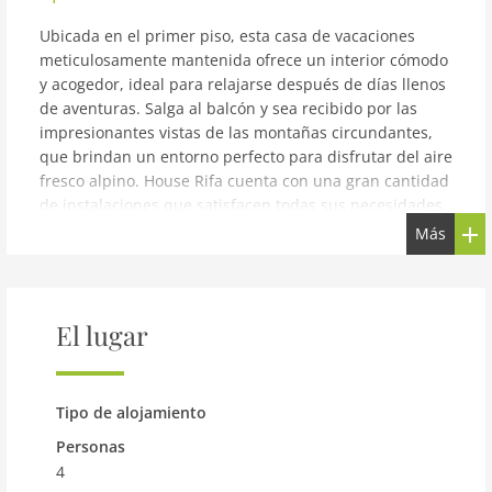
Ubicada en el primer piso, esta casa de vacaciones
meticulosamente mantenida ofrece un interior cómodo
y acogedor, ideal para relajarse después de días llenos
de aventuras. Salga al balcón y sea recibido por las
impresionantes vistas de las montañas circundantes,
que brindan un entorno perfecto para disfrutar del aire
fresco alpino. House Rifa cuenta con una gran cantidad
de instalaciones que satisfacen todas sus necesidades,
garantizando una estancia memorable y agradable. Ya
Más
sea que esté buscando relajación o exploración al aire
libre, esta propiedad es una base excelente para su
escapada a Montafon. Descubra su refugio de
vacaciones perfecto en Gaschurn, el destino por
El lugar
excelencia de Montafon, ubicado a sólo 15 km al
sureste de Schruns. Situada en una ubicación tranquila
y pintoresca, House Rifa le espera aproximadamente a
Tipo de alojamiento
1 km del acogedor centro de la ciudad de Gaschurn.
Como beneficio adicional, el propietario ofrece una
Personas
variedad de extras para mejorar su experiencia.
4