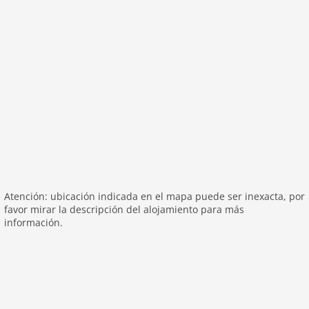
La mascota
La mascota permitido
Propiedad
La capacidad máxima 12 Pers.
Superficie 376 m2
habitación 9
dormitorio 8
baños 7
Baños 6
Planta baja:
Atención: ubicación indicada en el mapa puede ser inexacta, por
favor mirar la descripción del alojamiento para más
salón:
TV
información.
cocina abierta:
fogón, horno, lavavajillas, nevera con
congelador
váter
lavadero:
secadora, lavadora
zona de relajación:
litera, ducha, tumbonas