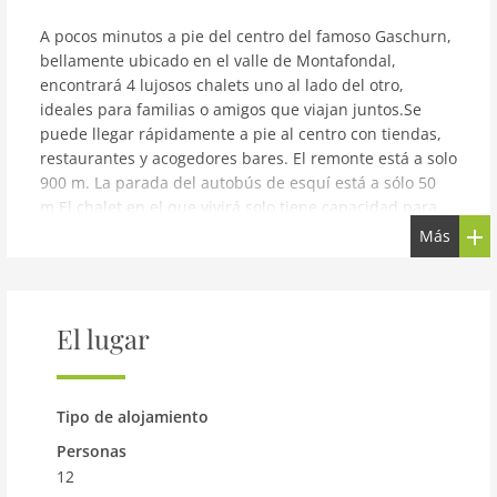
A pocos minutos a pie del centro del famoso Gaschurn,
bellamente ubicado en el valle de Montafondal,
encontrará 4 lujosos chalets uno al lado del otro,
ideales para familias o amigos que viajan juntos.Se
puede llegar rápidamente a pie al centro con tiendas,
restaurantes y acogedores bares. El remonte está a solo
900 m. La parada del autobús de esquí está a sólo 50
m.El chalet en el que vivirá solo tiene capacidad para
un máximo de 12 personas. Se accede a la casa a través
Más
del gran salón-comedor, amueblado de forma
acogedora, con un maravilloso sofá y una chimenea
para pasar agradables veladas. La lujosa cocina está
equipada con todos los electrodomésticos modernos,
El lugar
como una placa grande, un lavavajillas de alta
velocidad, un frigorífico grande y un frigorífico para
bebidas independiente, 2 hornos y un microondas.
Tipo de alojamiento
Todo está equipado con una agradable calefacción por
suelo radiante. Desde el salón se puede acceder a la
Personas
soleada terraza donde disfrutar de las hermosas
12