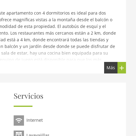
ste apartamento con 4 dormitorios es ideal para dos
frece magníficas vistas a la montaña desde el balcón o
modidad de esta propiedad. El autobús de esquí y el
nto. Los restaurantes más cercanos están a 2 km, donde
udad está a 4 km, donde encontrará todas las tiendas y
n balcón y un jardín desde donde se puede disfrutar de
 sala de estar, hay una cocina bien equipada para su
 equipo de juego está disponible para que los más
lta están disponibles para la comodidad de las familias
Más
zado a 25 km de la propiedad.
 eléctrico o híbrido (si es posible) siempre se cobran
Servicios
a(de azulejos)), cocina-comedor(cafetera, horno,
o de baño(bañera, ducha(cabina), lavabo, váter))En la 1ª
Internet
 individual), dormitorio(cama doble), váter)balcón,
nfantíl, cama infantil, trona
Lavavajillas