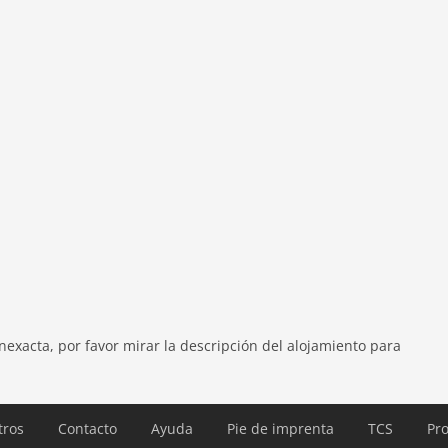
arcamiento, juegos infantíl, cama infantil, trona
exacta, por favor mirar la descripción del alojamiento para
tros
Contacto
Ayuda
Pie de imprenta
TCS
Pro