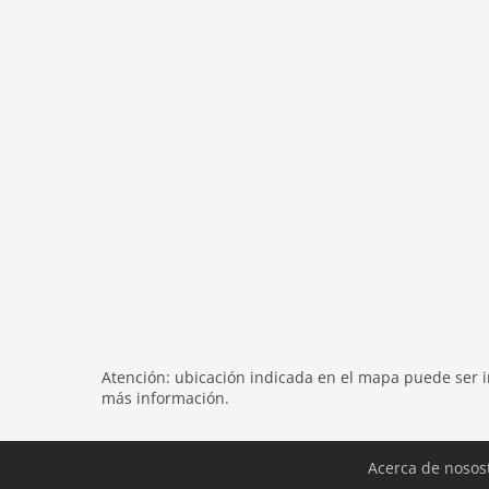
En la 1ª planta:
dormitorio:
cama doble
dormitorio:
cama individual
dormitorio:
cama doble
váter
General:
General:
balcón, jardín, muebles de jardín, ap
Distancias
Transporte:
25,0 km
Centro De La Ciudad:
3500 m
Distancia A Compras:
3500 m
Restaurante:
2000 m
Atención: ubicación indicada en el mapa puede ser in
Distancia De Remonte:
8000 m
más información.
Distancia Autobús Esquí:
200 m
Ciclismo De Montaña:
200 m
Acerca de nosos