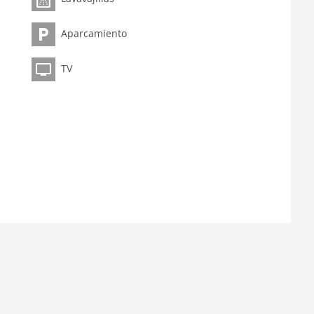
Aparcamiento
TV
o, váter