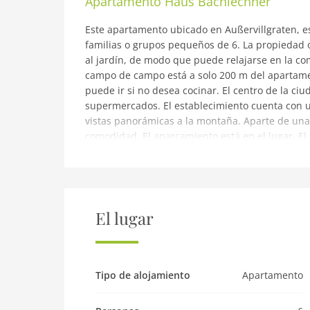
Apartamento
Haus Bachlechner
Este apartamento ubicado en Außervillgraten, e
familias o grupos pequeños de 6. La propiedad o
al jardín, de modo que puede relajarse en la co
campo de campo está a solo 200 m del apartame
puede ir si no desea cocinar. El centro de la ci
supermercados. El establecimiento cuenta con u
vistas panorámicas a la montaña. Aparte de una
comodidad. El aparcamiento está en el lugar. El
jóvenes jueguen. La cama para niños y la silla a
con niños. El transporte público puede ser utili
aviso: Precioso apartamento en Außervillgraten
Los gastos relacionados con la carga de un coche
El lugar
según uso y por separado
Planta baja: (vestíbulo, salón(TV(satélite), estuf
lavavajillas), dormitorio(cama individual), cuart
Tipo de alojamiento
Apartamento
planta: (dormitorio(cama doble), dormitorio(cama
jardín, muebles de jardín, aparcamiento, juegos i