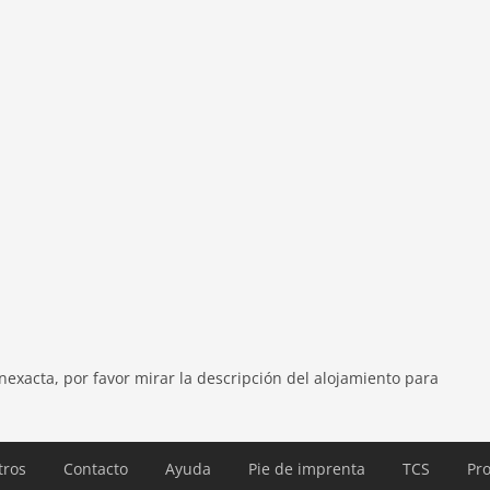
a, tostadora, fogón, campana extractora, cafetera,
 aparcamiento, baby crib(paid)
exacta, por favor mirar la descripción del alojamiento para
tros
Contacto
Ayuda
Pie de imprenta
TCS
Pro