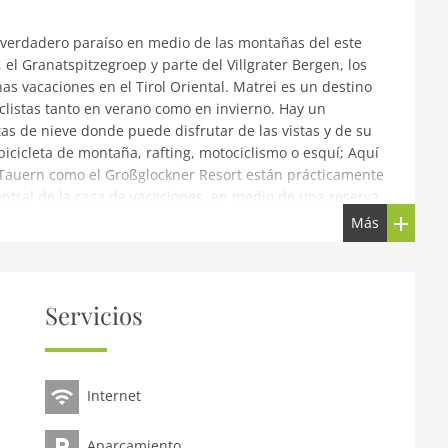
n verdadero paraíso en medio de las montañas del este
 el Granatspitzegroep y parte del Villgrater Bergen, los
s vacaciones en el Tirol Oriental. Matrei es un destino
iclistas tanto en verano como en invierno. Hay un
as de nieve donde puede disfrutar de las vistas y de su
bicicleta de montaña, rafting, motociclismo o esquí; Aquí
 Tauern como el Großglockner Resort están prácticamente
central de la casa de vacaciones, en medio de una reserva
amente cerca. Usted puede comprar los suministros
Más
 pocos pasos de distancia. ¡Encontrará un agradable
apartamento que ofrece deliciosos manjares que no debe
lago cerca de St. Johann en el bosque está a 14 km. Aquí,
lemente disfrutando de las vistas y la tranquilidad. Si
Servicios
está a solo 1 km. ¡Los amantes del esquí seguramente
rno, de alta calidad y equipado con un ambiente
ipción de este apartamento en el tercer piso. sofá-cama
un emocionante día! En la cocina abierta, puedes
Internet
reparar los mejores platos. Disfrute de estas comidas en
donde puedes relajar tu mente, cuerpo y alma. El
Aparcamiento