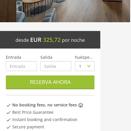
EUR
325,72
desde
por noche
Entrada
Salida
huéspedes
RESERVA AHORA
No booking fees, no service fees
Best Price Guarantee
Instant booking and confirmation
Secure payment