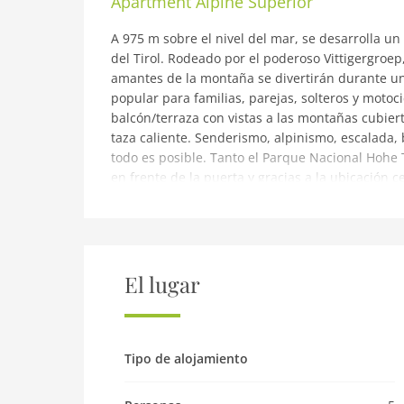
Apartment Alpine Superior
A 975 m sobre el nivel del mar, se desarrolla u
del Tirol. Rodeado por el poderoso Vittigergroep,
amantes de la montaña se divertirán durante una
popular para familias, parejas, solteros y motoc
balcón/terraza con vistas a las montañas cubiert
taza caliente. Senderismo, alpinismo, escalada, 
todo es posible. Tanto el Parque Nacional Hohe
en frente de la puerta y gracias a la ubicación 
natural, todas las actividades están maravillos
generales para la estadía en el supermercado a
restaurante justo afuera de la puerta de este 
perderse! La otra pizzería está a 500 m. Isel El 
puede pasar tiempo de calidad junto al lago simp
El lugar
quiere ir a nadar, entonces la piscina pública 
disfrutarán de su tiempo aquí en la nieve!Mode
agradable; esa es probablemente la mejor descr
y una T V, ¡perfecto para relajarse después de 
Tipo de alojamiento
experimentar con tus habilidades culinarias y p
la mesa del comedor. Hay una sauna en el baño 