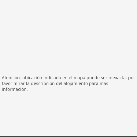
Distancias
Lago:
20,0 km
Centro De La Ciudad:
5000 m
Distancia A Compras:
5000 m
Distancia De Remonte:
5000 m
Distancia Autobús Esquí:
1000 m
Ciclismo De Montaña:
1000 m
Atención: ubicación indicada en el mapa puede ser inexacta, por
favor mirar la descripción del alojamiento para más
información.