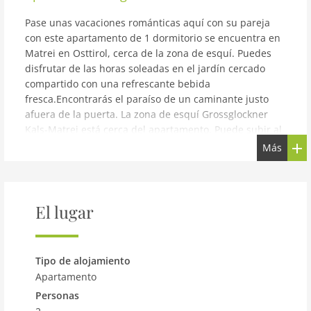
Pase unas vacaciones románticas aquí con su pareja
con este apartamento de 1 dormitorio se encuentra en
Matrei en Osttirol, cerca de la zona de esquí. Puedes
disfrutar de las horas soleadas en el jardín cercado
compartido con una refrescante bebida
fresca.Encontrarás el paraíso de un caminante justo
afuera de la puerta. La zona de esquí Grossglockner
Kals-Matrei está cerca del apartamento. Puede subir al
autobús de esquí que se detiene a 1 km o llega al
Más
remonte a 5 km. El centro de la ciudad y los
supermercados están a 5 km. Para un día agradable,
puede visitar el lago a 20 km. 2 Las mascotas pueden
permanecer en € 4 / PET / noche.La gran cocina con
El lugar
horno es perfecta para preparar un desayuno
saludable y saborearlos juntos. En horario de ocio,
puedes jugar un juego de futbolín. Antes de irse a la
Tipo de alojamiento
cama, puede descansar en el sofá cama y ver películas
Apartamento
favoritas en la televisión. El aparcamiento está
Personas
disponible.Los propietarios viven en la misma