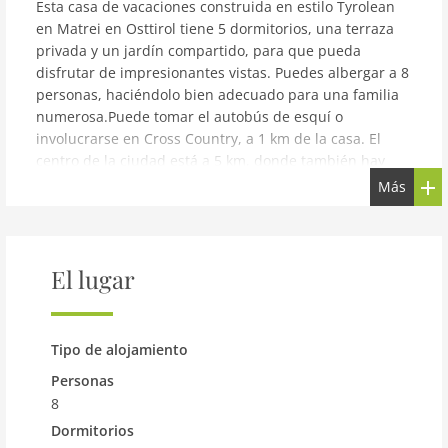
Esta casa de vacaciones construida en estilo Tyrolean
en Matrei en Osttirol tiene 5 dormitorios, una terraza
privada y un jardín compartido, para que pueda
disfrutar de impresionantes vistas. Puedes albergar a 8
personas, haciéndolo bien adecuado para una familia
numerosa.Puede tomar el autobús de esquí o
involucrarse en Cross Country, a 1 km de la casa. El
centro de la ciudad está a 5 km, donde también hay
tiendas. El remonte más cercano está a 5 km. Hay un
Más
lago a 20 km.Quién iría en el interior cuando hay una
terraza privada y un jardín, para empaparse en las
vistas y disfrutar de las comidas. Los niños no se
aburrirán aquí como equipo de juego, el fútbol de
El lugar
mesa y el pozo de arena están disponibles para la
recreación. El aparcamiento está en el lugar. Los
calentadores de botas de esquí también están allí para
Tipo de alojamiento
que pueda tener botas cálidas. Hay una sala de
recreación, con TV y estufa. Puede traer 2 de sus
Personas
mascotas por una pequeña tarifa.
8
Dormitorios
aviso: Casa de vacaciones en East Tyrol, cerca esquí