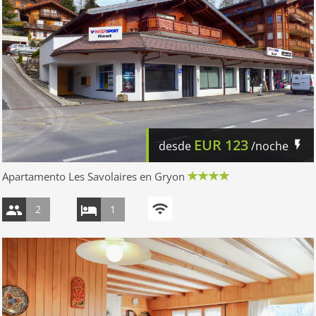
EUR
123
desde
/noche
Apartamento Les Savolaires en Gryon
2
1