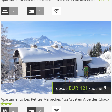
2
1
EUR
121
desde
/noche
Apartamento Les Petites Maraîches 132/389 en Alpe des Chaux
4
2