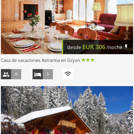
EUR
306
desde
/noche
Casa de vacaciones Astrantia en Gryon
8
5