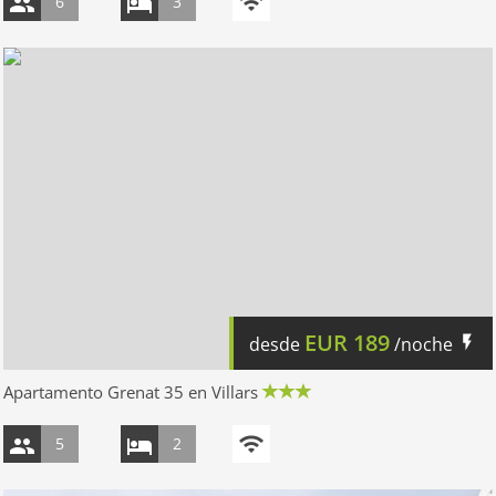
6
3
EUR
189
desde
/noche
Apartamento Grenat 35 en Villars
5
2