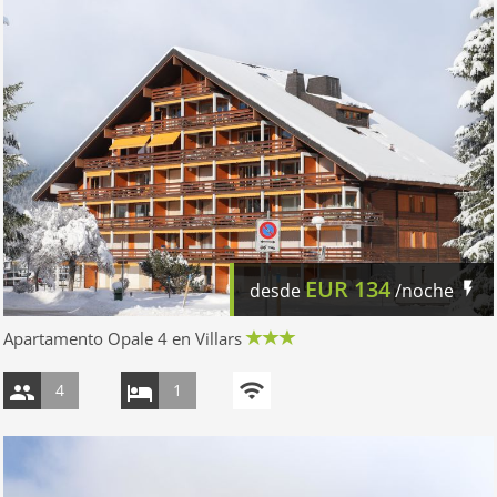
EUR
134
desde
/noche
Apartamento Opale 4 en Villars
4
1