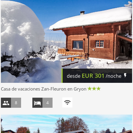
EUR
301
desde
/noche
Casa de vacaciones Zan-Fleuron en Gryon
8
4