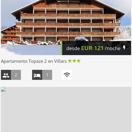
EUR
121
desde
/noche
Apartamento Topaze 2 en Villars
2
1