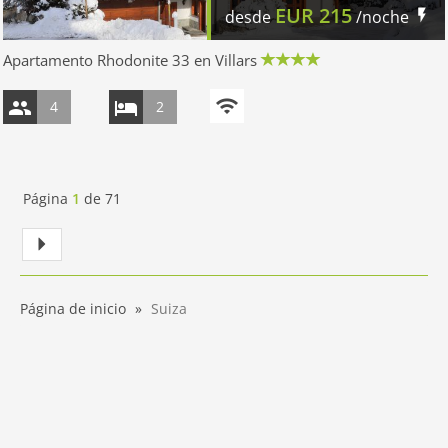
EUR
215
desde
/noche
Apartamento Rhodonite 33 en Villars
4
2
Página
1
de
71
Página de inicio
Suiza