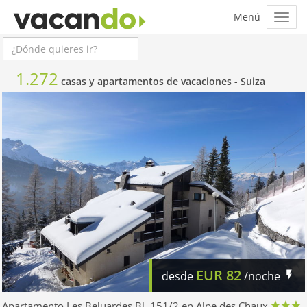
1.272
casas y apartamentos de vacaciones -
Suiza
EUR
82
desde
/noche
Apartamento Les Beluardes Bl. 151/2 en Alpe des Chaux