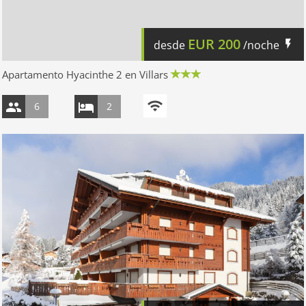
EUR
200
desde
/noche
Apartamento Hyacinthe 2 en Villars
6
2