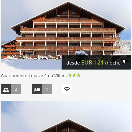
EUR
121
desde
/noche
Apartamento Topaze 4 en Villars
2
1