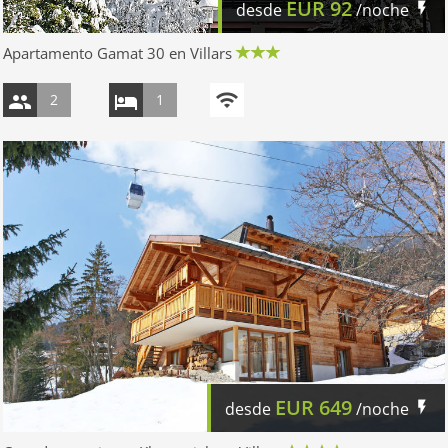
EUR
92
desde
/noche
Apartamento Gamat 30 en Villars
2
1
EUR
649
desde
/noche