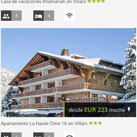
Casa de vacaciones Khamariah en Villars
8
4
EUR
223
desde
/noche
Apartamento La Haute Cîme 16 en Villars