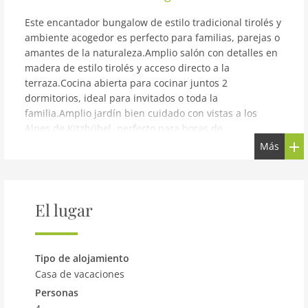
Este encantador bungalow de estilo tradicional tirolés y
ambiente acogedor es perfecto para familias, parejas o
amantes de la naturaleza.Amplio salón con detalles en
madera de estilo tirolés y acceso directo a la
terraza.Cocina abierta para cocinar juntos 2
dormitorios, ideal para invitados o toda la
familia.Amplio jardín bien cuidado con vistas a los
Alpes de Kitzbühel, perfecto para horas de
relax.Tranquilo, pero a sólo unos minutos del centro de
Más
St. Johann. 15 minutos a Kitzbühel La propiedad ofrece
un amplio estacionamiento y está muy cerca de rutas
de senderismo, áreas de esquí y otras oportunidades
recreativas.Experimente lo mejor del estilo y la
El lugar
comodidad tradicionales del Tirol: ¡su nuevo hogar en
Kitzbühel lo está esperando!
aviso: Bungalow tradicional en los Alpes de Kitzbühel
Tipo de alojamiento
Casa de vacaciones
Planta baja: (salón(TV, área sofá ), cocina abierta(tetera,
Personas
fogón, cafetera, horno, nevera), dormitorio(cama doble),