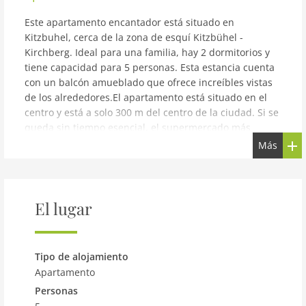
Este apartamento encantador está situado en
Kitzbuhel, cerca de la zona de esquí Kitzbühel -
Kirchberg. Ideal para una familia, hay 2 dormitorios y
tiene capacidad para 5 personas. Esta estancia cuenta
con un balcón amueblado que ofrece increíbles vistas
de los alrededores.El apartamento está situado en el
centro y está a solo 300 m del centro de la ciudad. Si se
queda sin tiempo esencial, el supermercado más
cercano es de 400 m. Tome un refrescante baño en la
Más
piscina pública a solo 600 m. El autobús de esquí es de
1000 m de la estancia. Para un agradable día fuera, el
lago se encuentra a 2 km.Se puede acceder a un jardín
amueblado si desea tener té por la tarde al aire libre o
El lugar
extenderse al sol. Una cocina con mesa de comedor,
tostadora, cocina, horno y lavavajillas está en su lugar
para usar. El aparcamiento está disponible.El registro
Tipo de alojamiento
comienza desde las 3-6 pm y la salida es de 8 a 10 am.
Apartamento
aviso: Apartamento con encanto en Kitzbühel con
Personas
balcón