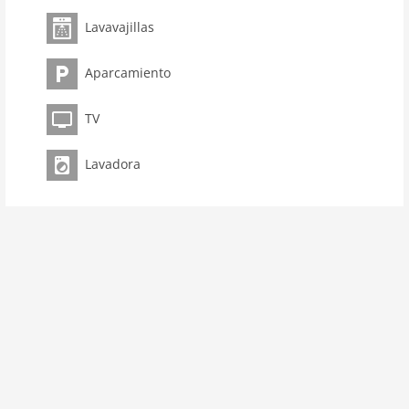
Propiedad
Lavavajillas
La capacidad máxima 5 Pers.
Superficie 65 m2
Aparcamiento
habitación 3
dormitorio 2
TV
baños 1
Lavadora
Baños 1
Planta baja:
salón:
sofá-cama individual, TV (satélite), mesa de
comedor
cocina:
mesa de comedor, tetera, tostadora, fogón, 2x
cafetera (cups), 2x cafetera (filtro), horno,
microondas, lavavajillas, nevera con congelador
dormitorio:
cama doble
dormitorio:
sofá-cama doble, TV (satélite)
cuarto de baño:
ducha, váter, lavadora
General: