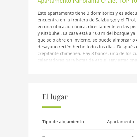
Apartamento
Panorama Chalet TOP 10
Este apartamento tiene 3 dormitorios y es adecu
encuentra en la frontera de Salzburgo y el Tirol
en una ubicación única, directamente en las pis
y Kitzbühel. La casa está a 100 m del bosque ya
que solo abre en invierno, se puede almorzar o
desayuno recién hecho todos los días. Después de
crepitante chimenea. Hay 3 baños, uno de los cu
calentadores para botas de esquí. Hay estaciona
amueblado con atractivos muebles de jardín.
aviso: Chalet Dream Panorama TOP 10 en el ciel
Los gastos relacionados con la carga de un coche
según uso y por separadonúmero de plazas de 
El lugar
En la 1ª planta: (salón(TV, mesa de comedor, chim
cafetera, horno, microondas, lavavajillas, never
x 200 cm)), dormitorio(cama doble(boxspring, 18
Tipo de alojamiento
Apartamento
200 cm), TV), cuarto de baño(bañera, ducha, lava
cuarto de baño(ducha, lavabo, váter), váter)alm
balcón, calefacción(central), jardín(compartido