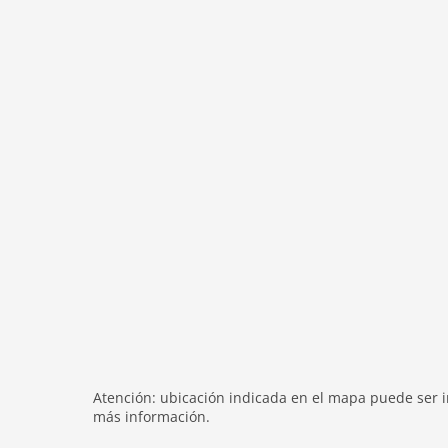
dormitorio:
cama doble (boxspring), cama dob
cuarto de baño:
bañera, ducha, lavabo, váter
cuarto de baño:
ducha, 2x lavabo, váter
cuarto de baño:
ducha, lavabo, váter
váter
General:
almacén de esquís:
calentadores de botas de 
garaje
General:
balcón, calefacción (central), jardín
aparcamiento, ascensor, cama infantil, trona
Distancias
Bosque:
100 m
Lago:
8000 m
Transporte:
100 m
Atención: ubicación indicada en el mapa puede ser in
Centro De La Ciudad:
5000 m
más información.
Distancia A Compras:
5000 m