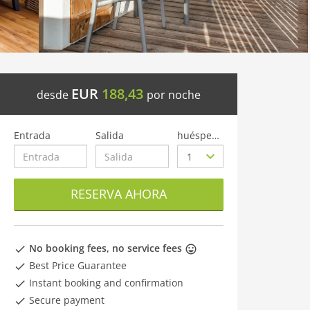
EUR
188,43
desde
por noche
Entrada
Salida
huéspedes
RESERVA AHORA
No booking fees, no service fees
Best Price Guarantee
Instant booking and confirmation
Secure payment