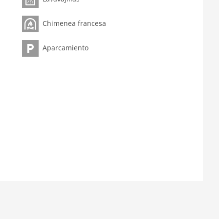
Chimenea francesa
Aparcamiento
sofá
orno, microondas, lavavajillas, nevera con congelador
le (180 x 200 cm)
le (180 x 200 cm), TV