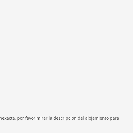
le (160 x 200 cm), TV
esquí
 (compartido con otros huéspedes), muebles de jardín,
exacta, por favor mirar la descripción del alojamiento para