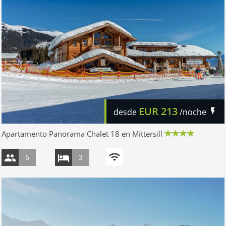
EUR
213
desde
/noche
Apartamento Panorama Chalet 18 en Mittersill
6
3