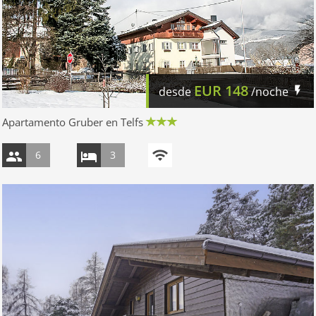
EUR
148
desde
/noche
Apartamento Gruber en Telfs
6
3