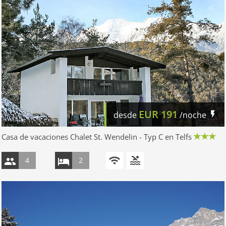
EUR
191
desde
/noche
Casa de vacaciones Chalet St. Wendelin - Typ C en Telfs
4
2