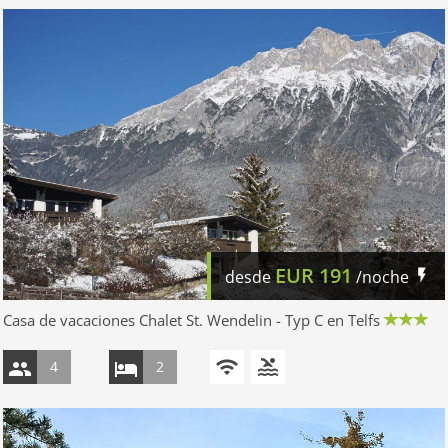
EUR
191
desde
/noche
Casa de vacaciones Chalet St. Wendelin - Typ C en Telfs
4
2