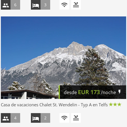
6
3
EUR
173
desde
/noche
Casa de vacaciones Chalet St. Wendelin - Typ A en Telfs
4
2