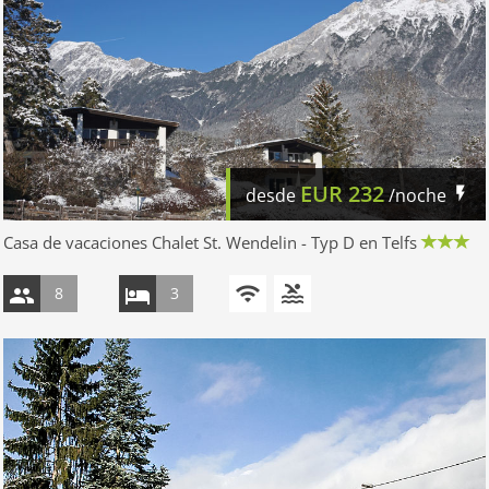
EUR
232
desde
/noche
Casa de vacaciones Chalet St. Wendelin - Typ D en Telfs
8
3