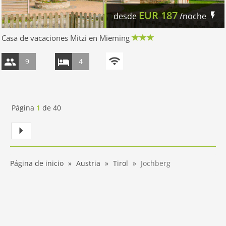
EUR
187
desde
/noche
Casa de vacaciones Mitzi en Mieming
9
4
Página
1
de
40
Página de inicio
Austria
Tirol
Jochberg