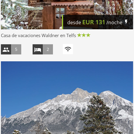
EUR
131
desde
/noche
Casa de vacaciones Waldner en Telfs
5
2