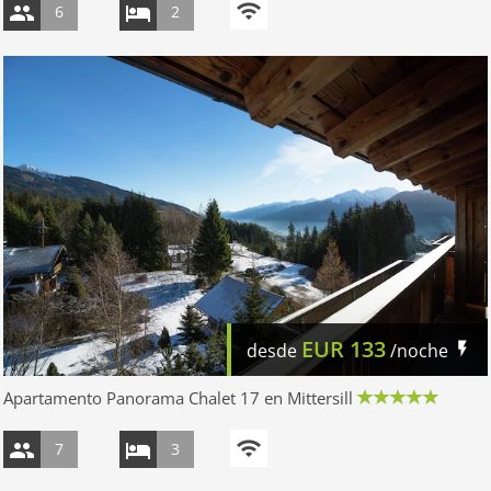
6
2
EUR
133
desde
/noche
Apartamento Panorama Chalet 17 en Mittersill
7
3