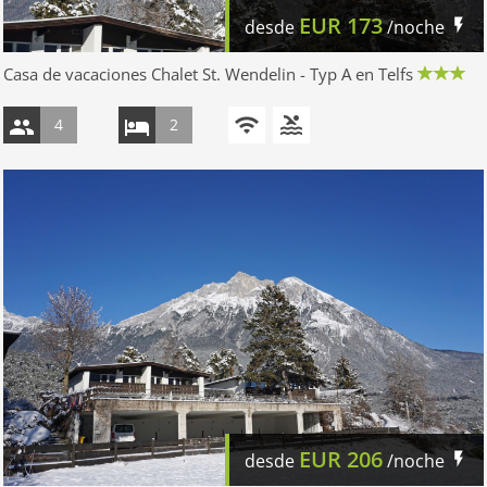
EUR
173
desde
/noche
Casa de vacaciones Chalet St. Wendelin - Typ A en Telfs
4
2
EUR
206
desde
/noche