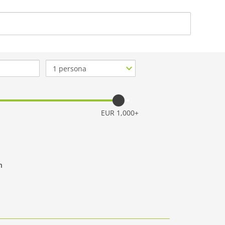
ACERCA DE NOSO
Nº
de
personas
EUR 1,000+
n