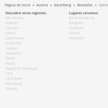
Página de inicio
Austria
Vorarlberg
Montafon
Gants
Descubre otras regiones:
Lugares cercanos:
Alta Austria
Bartholomäberg
Arlberg
Gargellen
Carintia
Gaschurn
Estiria
Lorüns
Gasteinertal
Montafon
Großarltal
Lungau
Montafon
Ötztal
Pitztal
Región de Salzburgo
Tirol
Tirol Oeste
Vorarlberg
Zillertal