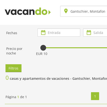
Entrada
Salida
Fechas
Precio por
noche
EUR 10
Filtros
0
casas y apartamentos de vacaciones -
Gantschier, Montafo
1
Página
1
de
1