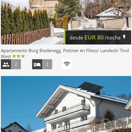
EUR
80
desde
/noche
Apartamento Burg Biedenegg, Potzner en Fliess/ Landeck/ Tirol
West
2
2