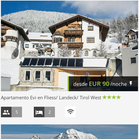
EUR
90
desde
/noche
Apartamento Evi en Fliess/ Landeck/ Tirol West
5
2