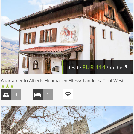
EUR
114
desde
/noche
Apartamento Alberts Huamat en Fliess/ Landeck/ Tirol West
4
1