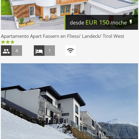
EUR
150
desde
/noche
Apartamento Apart Fassern en Fliess/ Landeck/ Tirol West
4
1