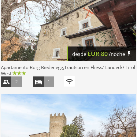
EUR
80
desde
/noche
Apartamento Burg Biedenegg,Trautson en Fliess/ Landeck/ Tirol
West
2
1