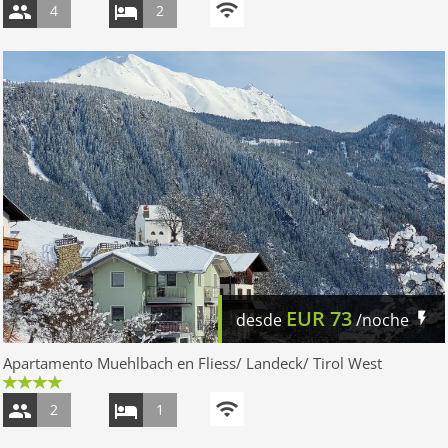
4
2
EUR
73
desde
/noche
Apartamento Muehlbach en Fliess/ Landeck/ Tirol West
2
1