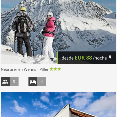
EUR
88
desde
/noche
Neururer en Wenns - Piller
9
4