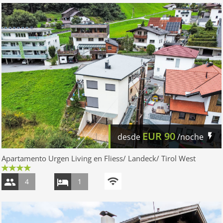
EUR
90
desde
/noche
Apartamento Urgen Living en Fliess/ Landeck/ Tirol West
4
1