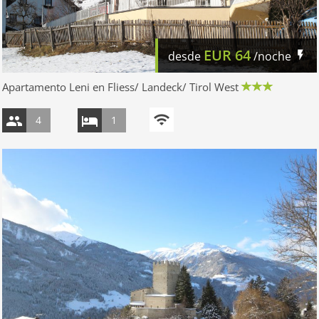
EUR
64
desde
/noche
Apartamento Leni en Fliess/ Landeck/ Tirol West
4
1