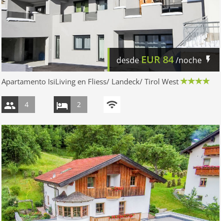
EUR
84
desde
/noche
Apartamento IsiLiving en Fliess/ Landeck/ Tirol West
4
2