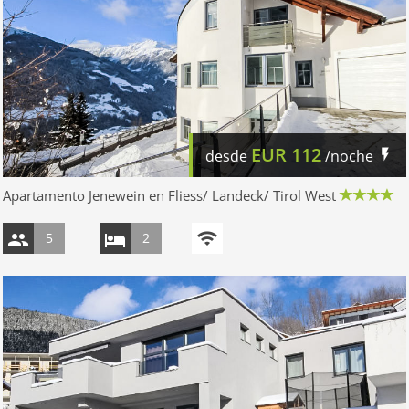
EUR
112
desde
/noche
Apartamento Jenewein en Fliess/ Landeck/ Tirol West
5
2