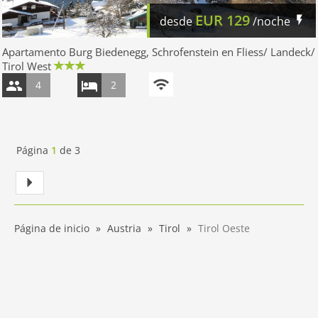
EUR
129
desde
/noche
Apartamento Burg Biedenegg, Schrofenstein en Fliess/ Landeck/
Tirol West
4
2
Página
1
de
3
Página de inicio
Austria
Tirol
Tirol Oeste