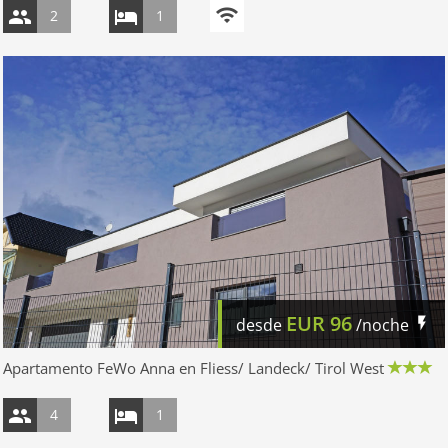
2
1
EUR
96
desde
/noche
Apartamento FeWo Anna en Fliess/ Landeck/ Tirol West
4
1