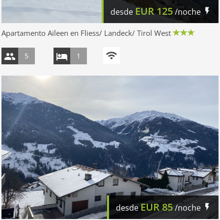
EUR
125
desde
/noche
Apartamento Aileen en Fliess/ Landeck/ Tirol West
5
1
EUR
85
desde
/noche