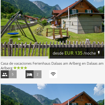
EUR
135
desde
/noche
Casa de vacaciones Ferienhaus Dalaas am Arlberg en Dalaas am
Arlberg
5
2