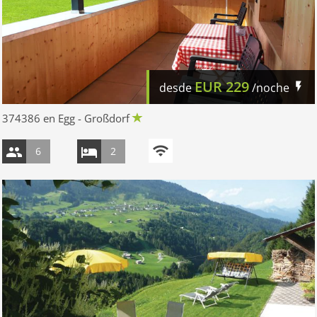
EUR
229
desde
/noche
374386 en Egg - Großdorf
6
2