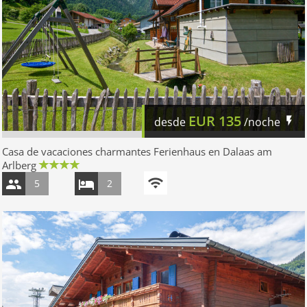
EUR
135
desde
/noche
Casa de vacaciones charmantes Ferienhaus en Dalaas am
Arlberg
5
2