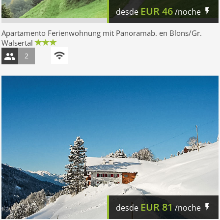
EUR
46
desde
/noche
Apartamento Ferienwohnung mit Panoramab. en Blons/Gr.
Walsertal
2
EUR
81
desde
/noche