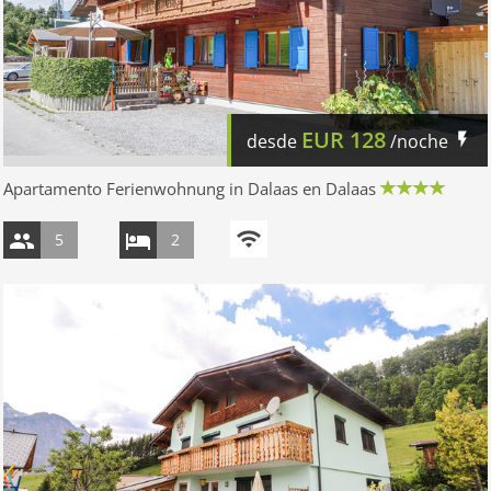
EUR
128
desde
/noche
Apartamento Ferienwohnung in Dalaas en Dalaas
5
2