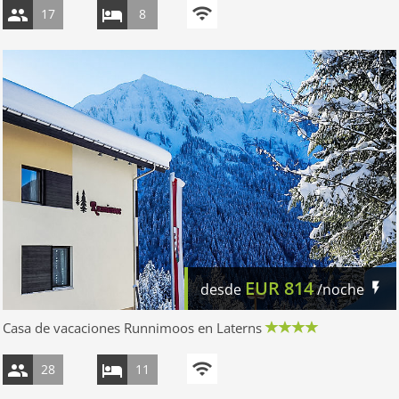
17
8
EUR
814
desde
/noche
Casa de vacaciones Runnimoos en Laterns
28
11