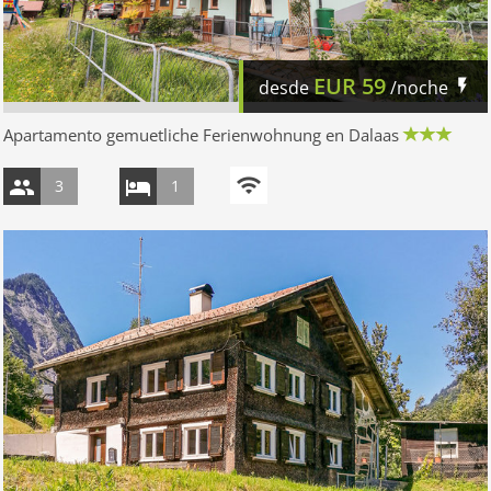
EUR
59
desde
/noche
Apartamento gemuetliche Ferienwohnung en Dalaas
3
1