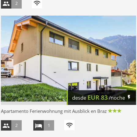
2
EUR
83
desde
/noche
Apartamento Ferienwohnung mit Ausblick en Braz
2
1