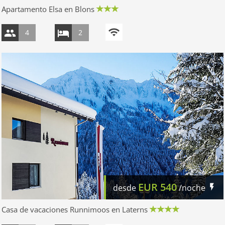
Apartamento Elsa en Blons
4
2
EUR
540
desde
/noche
Casa de vacaciones Runnimoos en Laterns