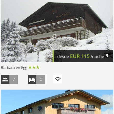
EUR
115
desde
/noche
Barbara en Egg
7
2