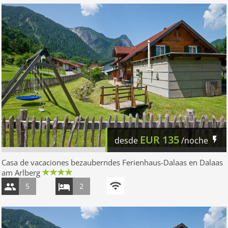
EUR
135
desde
/noche
Casa de vacaciones bezauberndes Ferienhaus-Dalaas en Dalaas
am Arlberg
5
2