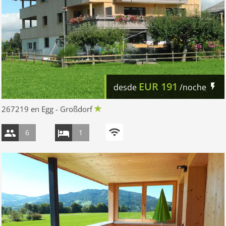
EUR
191
desde
/noche
267219 en Egg - Großdorf
6
1