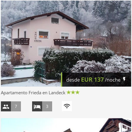
EUR
137
desde
/noche
Apartamento Frieda en Landeck
7
3