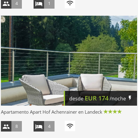
4
1
EUR
174
desde
/noche
Apartamento Apart Hof Achenrainer en Landeck
8
4