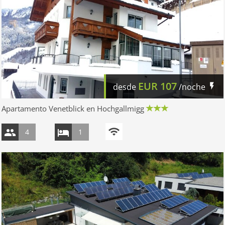
EUR
107
desde
/noche
Apartamento Venetblick en Hochgallmigg
4
1