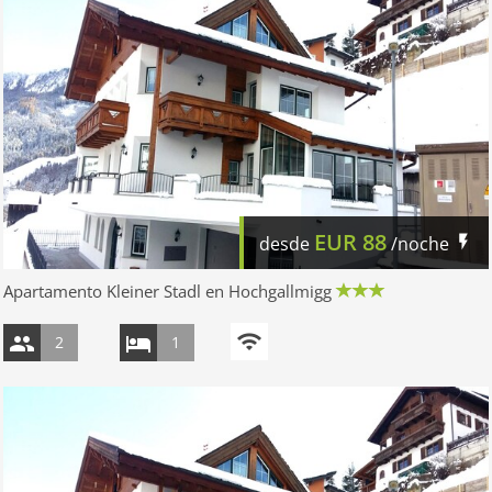
EUR
88
desde
/noche
Apartamento Kleiner Stadl en Hochgallmigg
2
1