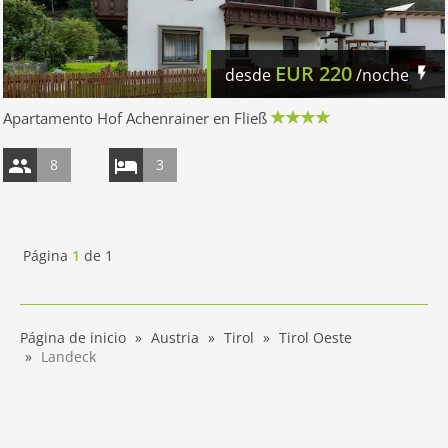
EUR
220
desde
/noche
Apartamento Hof Achenrainer en Fließ
8
3
Página
1
de
1
Página de inicio
Austria
Tirol
Tirol Oeste
Landeck