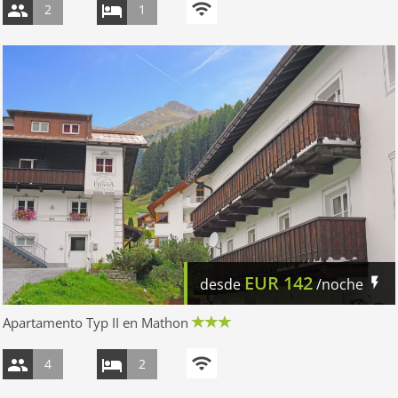
2
1
EUR
142
desde
/noche
Apartamento Typ II en Mathon
4
2