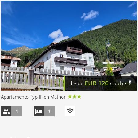
EUR
126
desde
/noche
Apartamento Typ III en Mathon
4
1