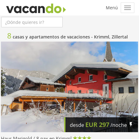
8
casas y apartamentos de vacaciones -
Krimml, Zillertal
EUR
297
desde
/noche
Haus Marigold / 8 pax en Krimml