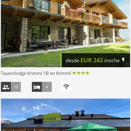
EUR
242
desde
/noche
Tauernlodge Krimml 1B en Krimml
10
4