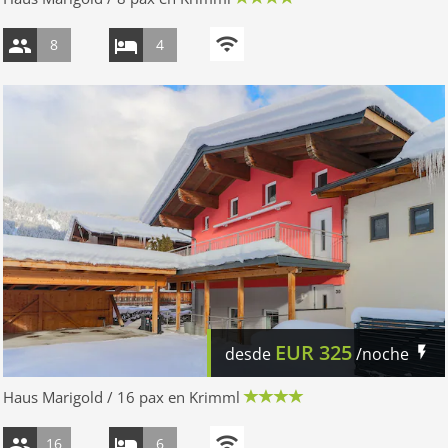
8
4
EUR
325
desde
/noche
Haus Marigold / 16 pax en Krimml
16
6