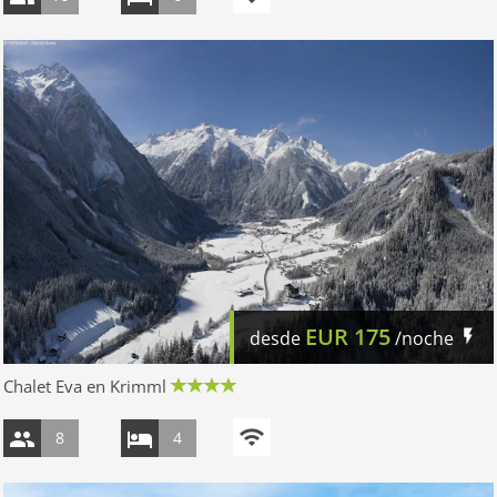
EUR
175
desde
/noche
Chalet Eva en Krimml
8
4