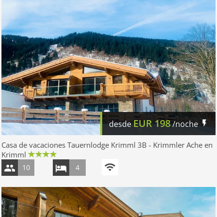
EUR
198
desde
/noche
Casa de vacaciones Tauernlodge Krimml 3B - Krimmler Ache en
Krimml
10
4