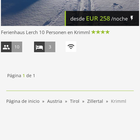
EUR
258
desde
/noche
Ferienhaus Lerch 10 Personen en Krimml
10
3
Página
1
de
1
Página de inicio
Austria
Tirol
Zillertal
Krimml