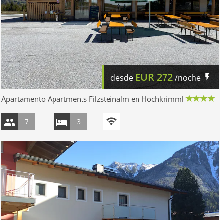
EUR
272
desde
/noche
Apartamento Apartments Filzsteinalm en Hochkrimml
7
3