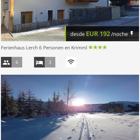
EUR
192
desde
/noche
Ferienhaus Lerch 6 Personen en Krimml
6
3