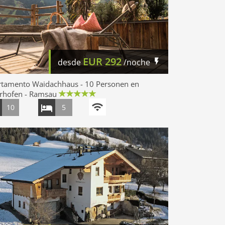
EUR
292
desde
/noche
rtamento Waidachhaus - 10 Personen en
rhofen - Ramsau
10
5