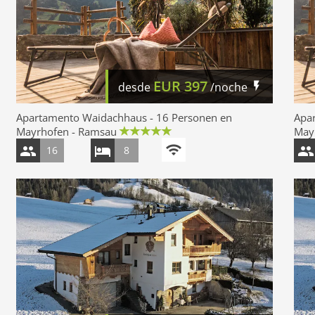
EUR
397
desde
/noche
Apartamento Waidachhaus - 16 Personen en
Apa
Mayrhofen - Ramsau
May
16
8