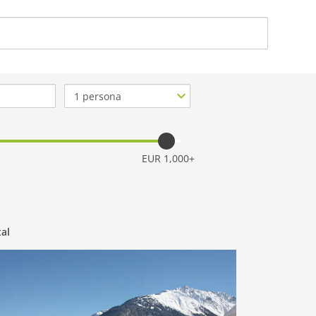
ACERCA DE NOSO
Nº
de
personas
EUR 1,000+
tal