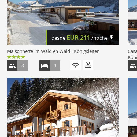
EUR
211
desde
/noche
Maisonnette im Wald en Wald - Königsleiten
Casa
Köni
8
3