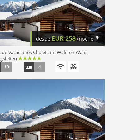
EUR
258
desde
/noche
 de vacaciones Chalets im Wald en Wald -
gsleiten
10
4