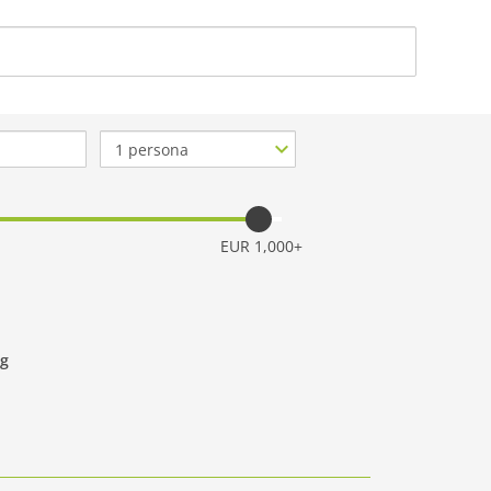
ACERCA DE NOSO
Nº
de
personas
EUR 1,000+
rg