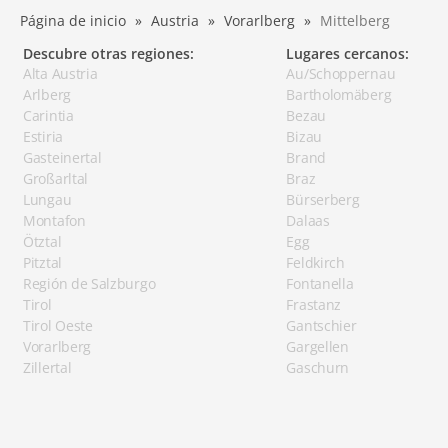
Página de inicio
Austria
Vorarlberg
Mittelberg
Descubre otras regiones:
Lugares cercanos:
Alta Austria
Au/Schoppernau
Arlberg
Bartholomäberg
Carintia
Bezau
Estiria
Bizau
Gasteinertal
Brand
Großarltal
Braz
Lungau
Bürserberg
Montafon
Dalaas
Ötztal
Egg
Pitztal
Feldkirch
Región de Salzburgo
Fontanella
Tirol
Frastanz
Tirol Oeste
Gantschier
Vorarlberg
Gargellen
Zillertal
Gaschurn