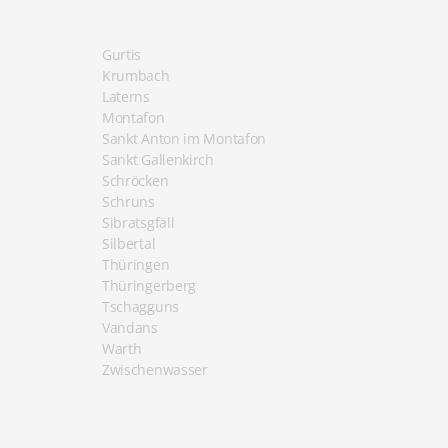
Gurtis
Krumbach
Laterns
Montafon
Sankt Anton im Montafon
Sankt Gallenkirch
Schröcken
Schruns
Sibratsgfäll
Silbertal
Thüringen
Thüringerberg
Tschagguns
Vandans
Warth
Zwischenwasser