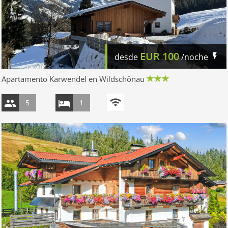
EUR
100
desde
/noche
Apartamento Karwendel en Wildschönau
5
1