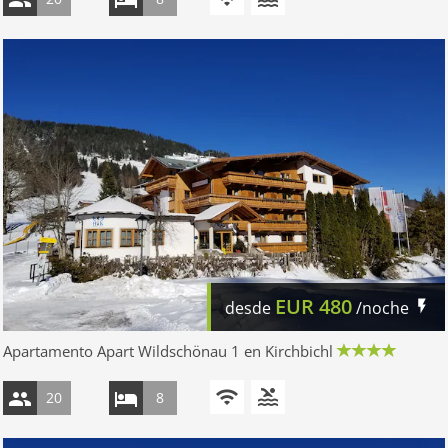
EUR
480
desde
/noche
Apartamento Apart Wildschönau 1 en Kirchbichl
20
8