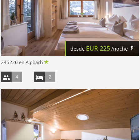
EUR
225
desde
/noche
245220 en Alpbach
4
2