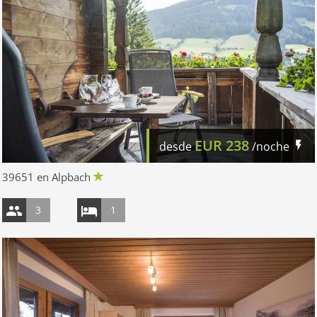
EUR
238
desde
/noche
39651 en Alpbach
3
1