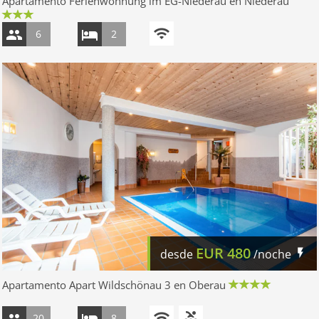
Apartamento Ferienwohnung im EG-Niederau en Niederau
6
2
EUR
480
desde
/noche
Apartamento Apart Wildschönau 3 en Oberau
20
8