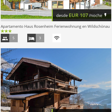
EUR
107
desde
/noche
Apartamento Haus Rosenheim Ferienwohnung en Wildschönau
5
3