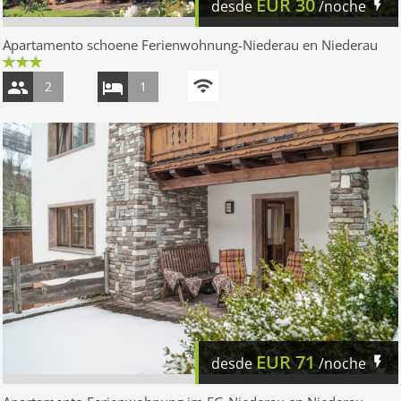
EUR
30
desde
/noche
Apartamento schoene Ferienwohnung-Niederau en Niederau
2
1
EUR
71
desde
/noche