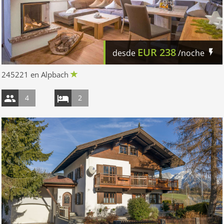
EUR
238
desde
/noche
245221 en Alpbach
4
2