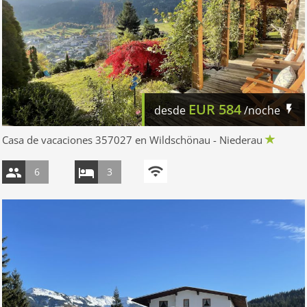
EUR
584
desde
/noche
Casa de vacaciones 357027 en Wildschönau - Niederau
6
3