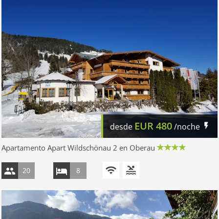
EUR
480
desde
/noche
Apartamento Apart Wildschönau 2 en Oberau
20
8