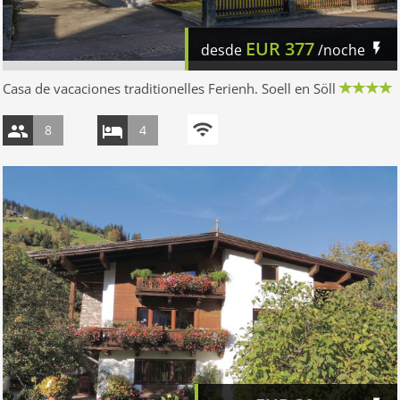
EUR
377
desde
/noche
Casa de vacaciones traditionelles Ferienh. Soell en Söll
8
4