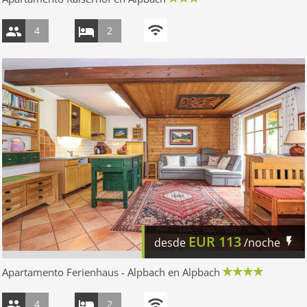
4
2
EUR
113
desde
/noche
Apartamento Ferienhaus - Alpbach en Alpbach
4
2