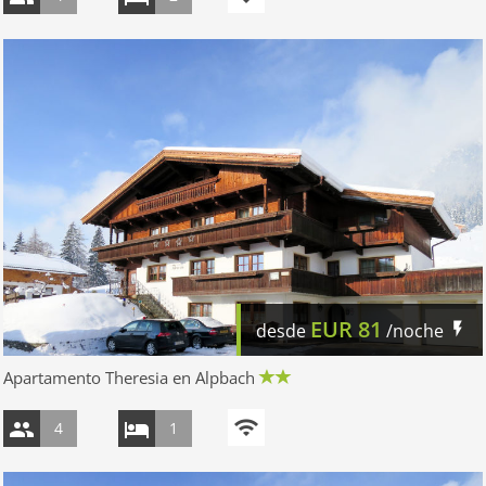
EUR
81
desde
/noche
Apartamento Theresia en Alpbach
4
1