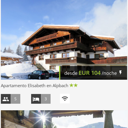
EUR
104
desde
/noche
Apartamento Elisabeth en Alpbach
5
3