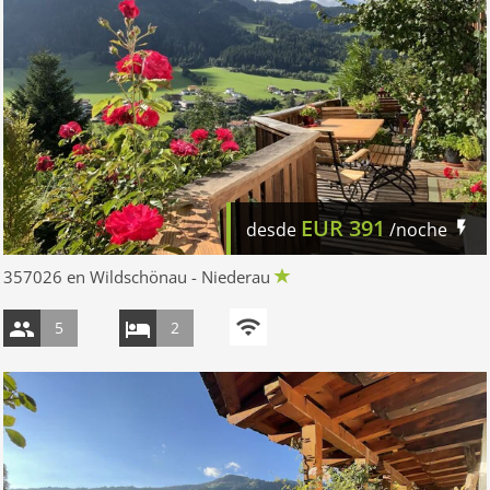
EUR
391
desde
/noche
357026 en Wildschönau - Niederau
5
2