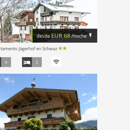
EUR
68
desde
/noche
rtamento Jägerhof en Schwaz
4
2