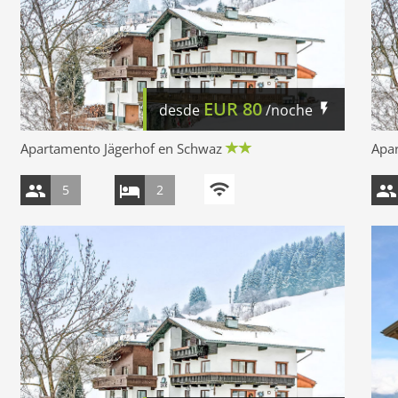
EUR
80
desde
/noche
Apartamento Jägerhof en Schwaz
Apa
5
2