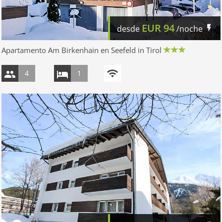
EUR
94
desde
/noche
Apartamento Am Birkenhain en Seefeld in Tirol
4
1