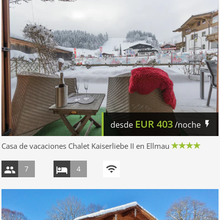
EUR
403
desde
/noche
Casa de vacaciones Chalet Kaiserliebe II en Ellmau
7
4