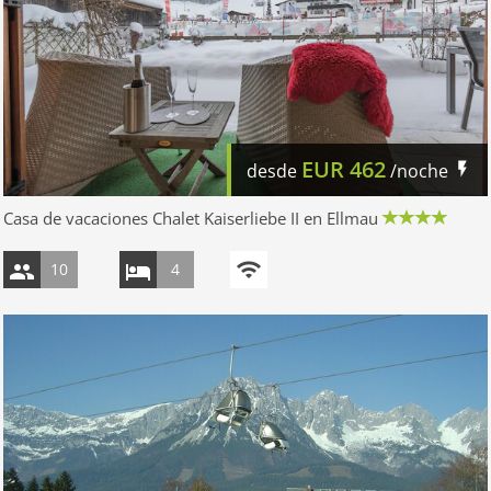
EUR
462
desde
/noche
Casa de vacaciones Chalet Kaiserliebe II en Ellmau
10
4