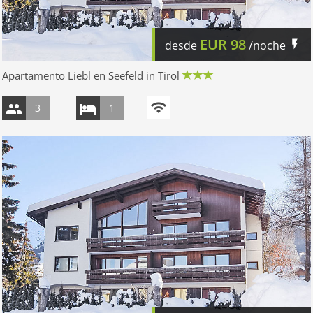
EUR
98
desde
/noche
Apartamento Liebl en Seefeld in Tirol
3
1