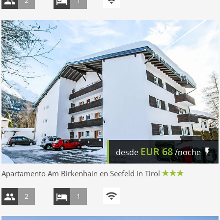
2
1
EUR
68
desde
/noche
Apartamento Am Birkenhain en Seefeld in Tirol
2
1