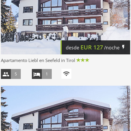
EUR
127
desde
/noche
Apartamento Liebl en Seefeld in Tirol
5
1