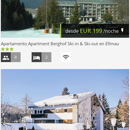
EUR
199
desde
/noche
Apartamento Apartment Berghof Ski-in & Ski-out en Ellmau
8
2