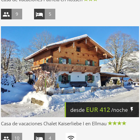
9
5
EUR
412
desde
/noche
Casa de vacaciones Chalet Kaiserliebe I en Ellmau
10
4