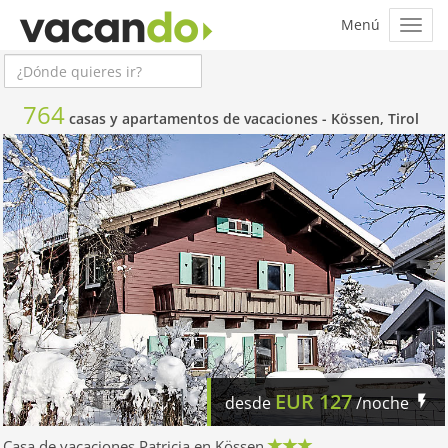
764
casas y apartamentos de vacaciones -
Kössen, Tirol
EUR
127
desde
/noche
Casa de vacaciones Patricia en Kössen