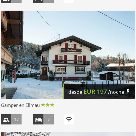
EUR
197
desde
/noche
Gamper en Ellmau
17
7