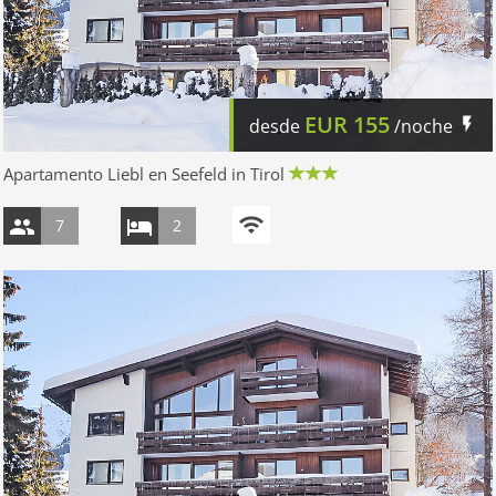
EUR
155
desde
/noche
Apartamento Liebl en Seefeld in Tirol
7
2