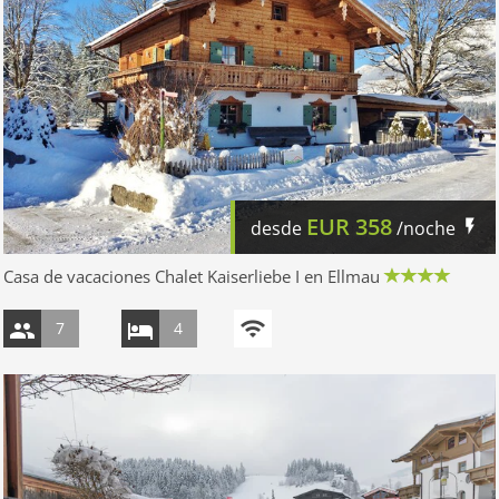
EUR
358
desde
/noche
Casa de vacaciones Chalet Kaiserliebe I en Ellmau
7
4