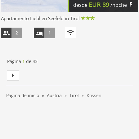
EUR
89
desde
/noche
Apartamento Liebl en Seefeld in Tirol
2
1
Página
1
de
43
Página de inicio
Austria
Tirol
Kössen