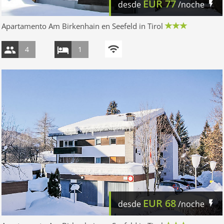
EUR
77
desde
/noche
Apartamento Am Birkenhain en Seefeld in Tirol
4
1
EUR
68
desde
/noche