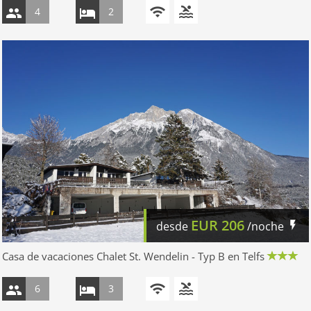
4
2
EUR
206
desde
/noche
Casa de vacaciones Chalet St. Wendelin - Typ B en Telfs
6
3