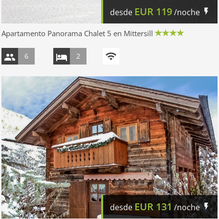
EUR
119
desde
/noche
Apartamento Panorama Chalet 5 en Mittersill
6
2
EUR
131
desde
/noche