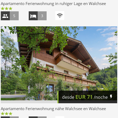
Apartamento Ferienwohnung in ruhiger Lage en Walchsee
5
3
EUR
71
desde
/noche
Apartamento Ferienwohnung nähe Walchsee en Walchsee