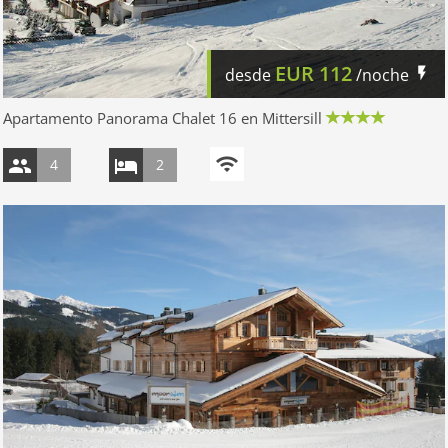
EUR
112
desde
/noche
Apartamento Panorama Chalet 16 en Mittersill
4
2