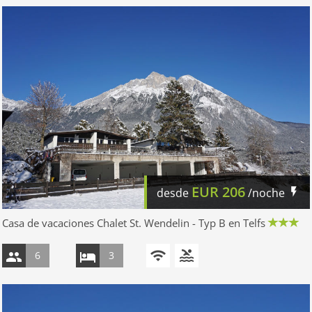
EUR
206
desde
/noche
Casa de vacaciones Chalet St. Wendelin - Typ B en Telfs
6
3