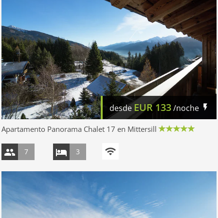
EUR
133
desde
/noche
Apartamento Panorama Chalet 17 en Mittersill
7
3