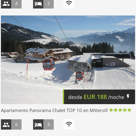
4
2
EUR
188
desde
/noche
Apartamento Panorama Chalet TOP 10 en Mittersill
6
3