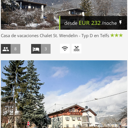
EUR
232
desde
/noche
Casa de vacaciones Chalet St. Wendelin - Typ D en Telfs
8
3