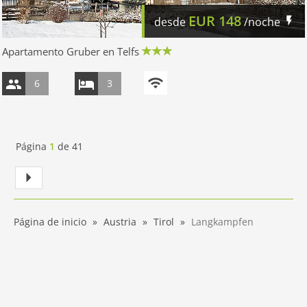
EUR
148
desde
/noche
Apartamento Gruber en Telfs
6
3
Página
1
de
41
Página de inicio
Austria
Tirol
Langkampfen