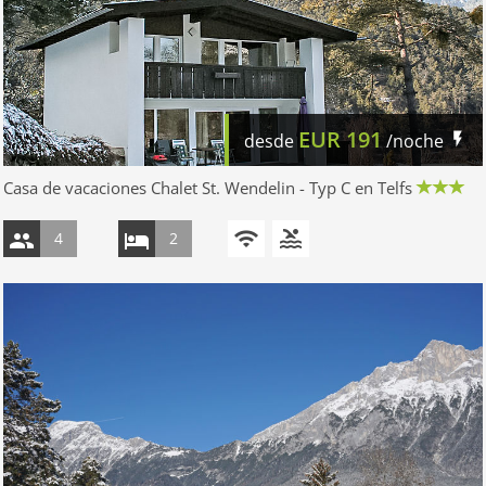
EUR
191
desde
/noche
Casa de vacaciones Chalet St. Wendelin - Typ C en Telfs
4
2