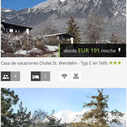
EUR
191
desde
/noche
Casa de vacaciones Chalet St. Wendelin - Typ C en Telfs
4
2