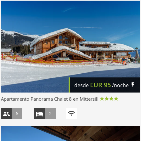
EUR
95
desde
/noche
Apartamento Panorama Chalet 8 en Mittersill
6
2