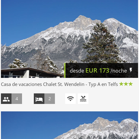
EUR
173
desde
/noche
Casa de vacaciones Chalet St. Wendelin - Typ A en Telfs
4
2