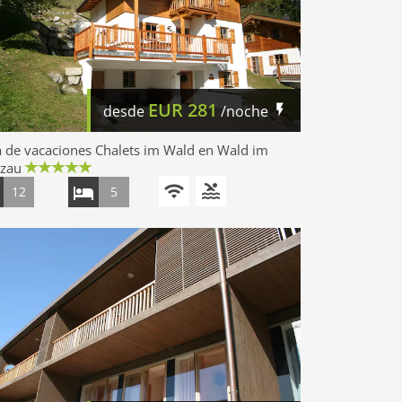
EUR
281
desde
/noche
 de vacaciones Chalets im Wald en Wald im
gzau
12
5