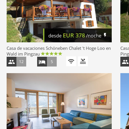
EUR
378
desde
/noche
Casa de vacaciones Schöneben Chalet 't Hoge Loo en
Casa
Wald im Pingzau
Pin
12
5