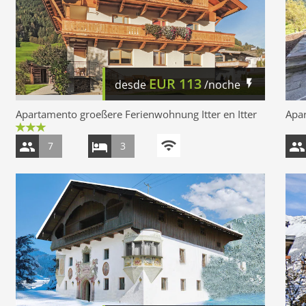
EUR
113
desde
/noche
Apartamento groeßere Ferienwohnung Itter en Itter
Apar
7
3