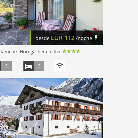
EUR
112
desde
/noche
tamento Horngacher en Itter
5
2