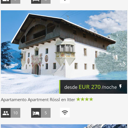
EUR
270
desde
/noche
Apartamento Apartment Rössl en Itter
10
5