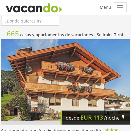
665
casas y apartamentos de vacaciones -
Sellrain, Tirol
EUR
113
desde
/noche
Apartamento groeßere Ferienwohnung Itter en Itter