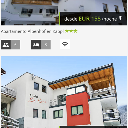
EUR
158
desde
/noche
Apartamento Alpenhof en Kappl
6
3