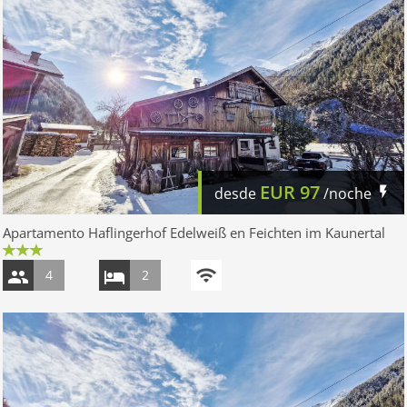
EUR
97
desde
/noche
Apartamento Haflingerhof Edelweiß en Feichten im Kaunertal
4
2