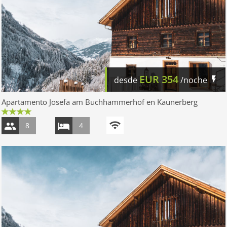
EUR
354
desde
/noche
Apartamento Josefa am Buchhammerhof en Kaunerberg
8
4