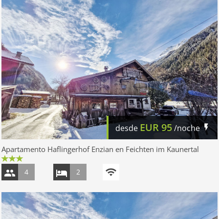
EUR
95
desde
/noche
Apartamento Haflingerhof Enzian en Feichten im Kaunertal
4
2