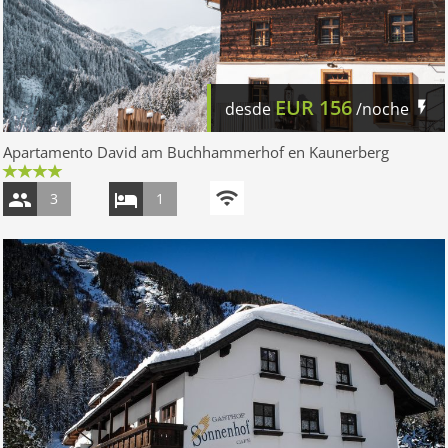
EUR
156
desde
/noche
Apartamento David am Buchhammerhof en Kaunerberg
3
1