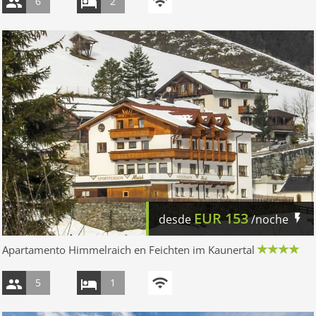
6
2
EUR
153
desde
/noche
Apartamento Himmelraich en Feichten im Kaunertal
5
1