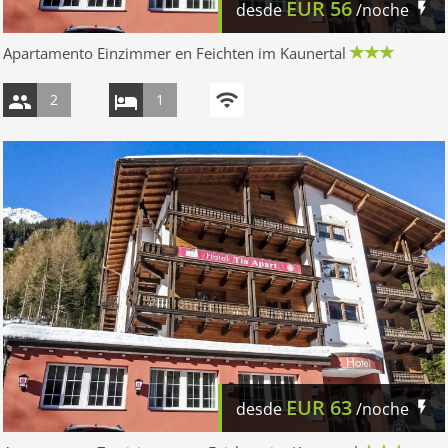
EUR
56
desde
/noche
Apartamento Einzimmer en Feichten im Kaunertal
2
1
EUR
63
desde
/noche