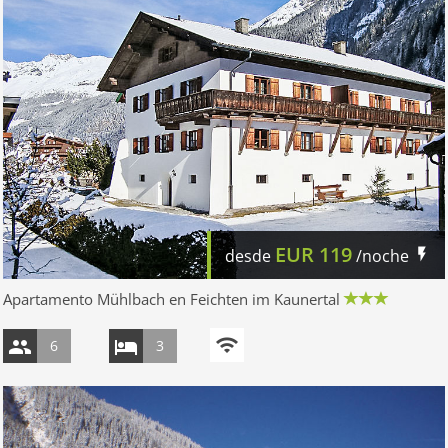
EUR
119
desde
/noche
Apartamento Mühlbach en Feichten im Kaunertal
6
3