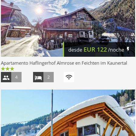
EUR
122
desde
/noche
Apartamento Haflingerhof Almrose en Feichten im Kaunertal
4
2