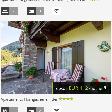
7
3
EUR
112
desde
/noche
Apartamento Horngacher en Itter
5
2