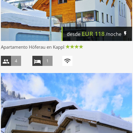
EUR
118
desde
/noche
Apartamento Höferau en Kappl
4
1