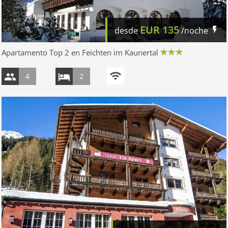
EUR
135
desde
/noche
Apartamento Top 2 en Feichten im Kaunertal
4
2