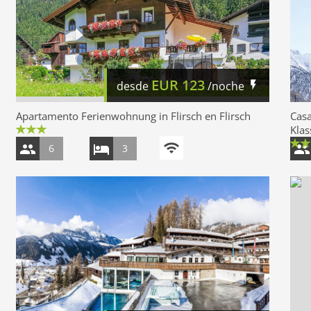
EUR
123
desde
/noche
Apartamento Ferienwohnung in Flirsch en Flirsch
Casa
Klas
6
3