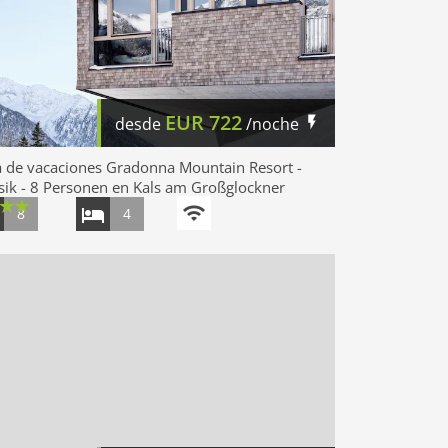
EUR
722
desde
/noche
 de vacaciones Gradonna Mountain Resort -
sik - 8 Personen en Kals am Großglockner
8
4